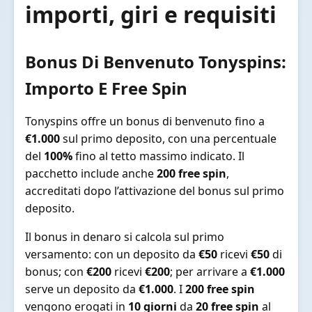
importi, giri e requisiti
Bonus Di Benvenuto Tonyspins:
Importo E Free Spin
Tonyspins offre un bonus di benvenuto fino a
€1.000
sul primo deposito, con una percentuale
del
100%
fino al tetto massimo indicato. Il
pacchetto include anche
200 free spin
,
accreditati dopo l’attivazione del bonus sul primo
deposito.
Il bonus in denaro si calcola sul primo
versamento: con un deposito da
€50
ricevi
€50
di
bonus; con
€200
ricevi
€200
; per arrivare a
€1.000
serve un deposito da
€1.000
. I
200 free spin
vengono erogati in
10 giorni
da
20 free spin
al