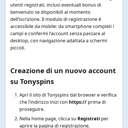
utenti registrati, inclusi eventuali bonus di
benvenuto se disponibili al momento
dell’iscrizione. Il modulo di registrazione è
accessibile da mobile: da smartphone completi i
campi e confermi l’account senza passare al
desktop, con navigazione adattata a schermi
piccoli.
Creazione di un nuovo account
su Tonyspins
Apri il sito di Tonyspins dal browser e verifica
che l’indirizzo inizi con
https://
prima di
proseguire.
Nella home page, clicca su
Registrati
per
aprire la pagina di registrazione.