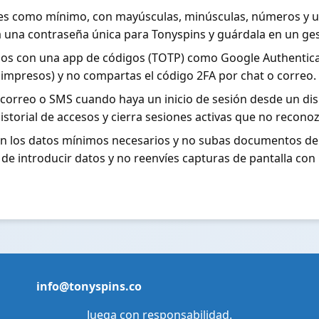
es como mínimo, con mayúsculas, minúsculas, números y un
 una contraseña única para Tonyspins y guárdala en un ge
asos con una app de códigos (TOTP) como Google Authentica
 impresos) y no compartas el código 2FA por chat o correo.
 correo o SMS cuando haya un inicio de sesión desde un disp
 historial de accesos y cierra sesiones activas que no recono
on los datos mínimos necesarios y no subas documentos de v
 de introducir datos y no reenvíes capturas de pantalla con
info@tonyspins.co
Juega con responsabilidad.