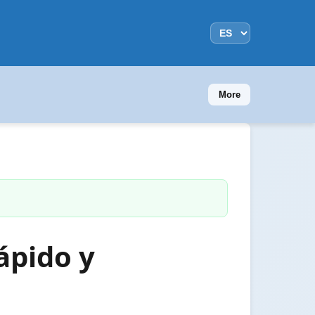
More
ápido y