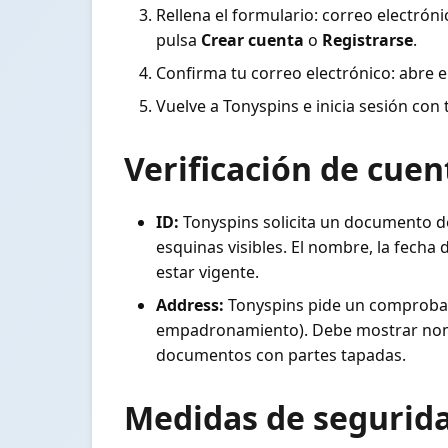
Rellena el formulario: correo electróni
pulsa
Crear cuenta
o
Registrarse
.
Confirma tu correo electrónico: abre e
Vuelve a Tonyspins e inicia sesión con 
Verificación de cuen
ID:
Tonyspins solicita un documento de
esquinas visibles. El nombre, la fech
estar vigente.
Address:
Tonyspins pide un comprobante
empadronamiento). Debe mostrar nombre
documentos con partes tapadas.
Medidas de segurida