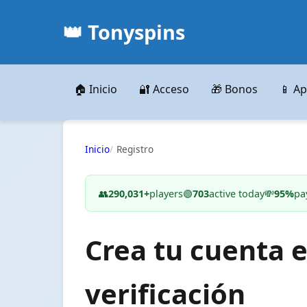
👑 Tonyspins
🏠 Inicio
🔐 Acceso
🎁 Bonos
📱 Ap
Inicio
Registro
👥
290,031+
players
🟢
703
active today
💸
95%
pa
Crea tu cuenta e
verificación