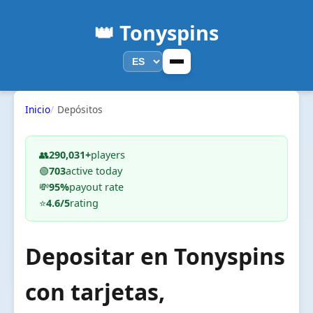
👑 Tonyspins
Inicio
Depósitos
👥
290,031+
players
🟢
703
active today
💸
95%
payout rate
⭐
4.6/5
rating
Depositar en Tonyspins
con tarjetas,