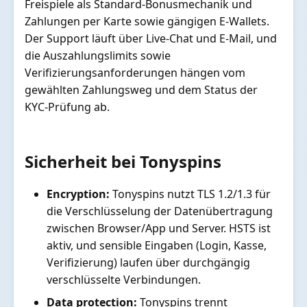
Freispiele als Standard-Bonusmechanik und
Zahlungen per Karte sowie gängigen E-Wallets.
Der Support läuft über Live-Chat und E-Mail, und
die Auszahlungslimits sowie
Verifizierungsanforderungen hängen vom
gewählten Zahlungsweg und dem Status der
KYC-Prüfung ab.
Sicherheit bei Tonyspins
Encryption:
Tonyspins nutzt TLS 1.2/1.3 für
die Verschlüsselung der Datenübertragung
zwischen Browser/App und Server. HSTS ist
aktiv, und sensible Eingaben (Login, Kasse,
Verifizierung) laufen über durchgängig
verschlüsselte Verbindungen.
Data protection:
Tonyspins trennt