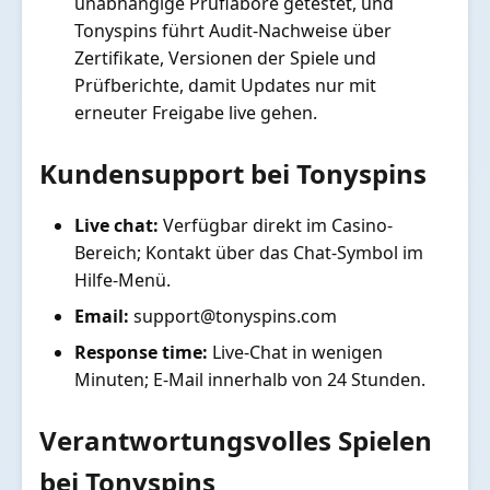
unabhängige Prüflabore getestet, und
Tonyspins führt Audit-Nachweise über
Zertifikate, Versionen der Spiele und
Prüfberichte, damit Updates nur mit
erneuter Freigabe live gehen.
Kundensupport bei Tonyspins
Live chat:
Verfügbar direkt im Casino-
Bereich; Kontakt über das Chat-Symbol im
Hilfe-Menü.
Email:
support@tonyspins.com
Response time:
Live-Chat in wenigen
Minuten; E-Mail innerhalb von 24 Stunden.
Verantwortungsvolles Spielen
bei Tonyspins