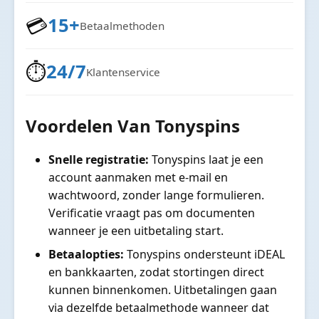
💳
15+
Betaalmethoden
⏱️
24/7
Klantenservice
Voordelen Van Tonyspins
Snelle registratie:
Tonyspins laat je een
account aanmaken met e-mail en
wachtwoord, zonder lange formulieren.
Verificatie vraagt pas om documenten
wanneer je een uitbetaling start.
Betaalopties:
Tonyspins ondersteunt iDEAL
en bankkaarten, zodat stortingen direct
kunnen binnenkomen. Uitbetalingen gaan
via dezelfde betaalmethode wanneer dat