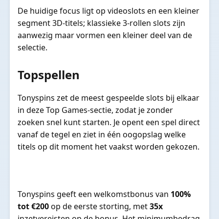
De huidige focus ligt op videoslots en een kleiner
segment 3D-titels; klassieke 3-rollen slots zijn
aanwezig maar vormen een kleiner deel van de
selectie.
Topspellen
Tonyspins zet de meest gespeelde slots bij elkaar
in deze Top Games-sectie, zodat je zonder
zoeken snel kunt starten. Je opent een spel direct
vanaf de tegel en ziet in één oogopslag welke
titels op dit moment het vaakst worden gekozen.
Tonyspins geeft een welkomstbonus van
100%
tot €200
op de eerste storting, met
35x
inzetvereisten op de bonus. Het minimumbedrag