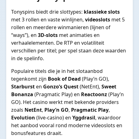
Tonyspins biedt drie slottypes:
klassieke slots
met 3 rollen en vaste winlijnen,
videoslots
met 5
rollen en meerdere winmanieren (lijnen of
“ways”), en
3D-slots
met animaties en
verhaalelementen. De RTP en volatiliteit
verschillen per titel; per spel staan deze waarden
in de spelinfo.
Populaire titels die je in het slotaanbod
tegenkomt zijn
Book of Dead
(Play’n GO),
Starburst
en
Gonzo’s Quest
(NetEnt),
Sweet
Bonanza
(Pragmatic Play) en
Reactoonz
(Play’n
GO). Het casino werkt met bekende providers
zoals
NetEnt
,
Play’n GO
,
Pragmatic Play
,
Evolution
(live-casino) en
Yggdrasil
, waardoor
het aanbod vooral rond moderne videoslots en
bonusfeatures draait.