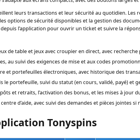
eillent leurs transactions et leur sécurité au quotidien. Les
es options de sécurité disponibles et la gestion des docume
depuis l’application pour ouvrir un ticket et suivre la répon
ux de table et jeux avec croupier en direct, avec recherche 
ives, au suivi des exigences de mise et aux codes promotion
ire et portefeuilles électroniques, avec historique des tran
e portefeuille, suivi du statut (en cours, validé, payé) et 
épôts et retraits, l’activation des bonus, et les mises à jour 
 centre d’aide, avec suivi des demandes et pièces jointes si 
pplication Tonyspins