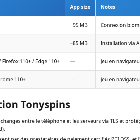
App size
Notes
~95 MB
Connexion biomét
~85 MB
Installation via
 Firefox 110+ / Edge 110+
—
Jeu en navigateu
Chrome 110+
—
Jeu en navigateu
ation Tonyspins
 échanges entre le téléphone et les serveurs via TLS et prot
d).
sent par des prestataires de paiement certifiés PCI DSS, et 