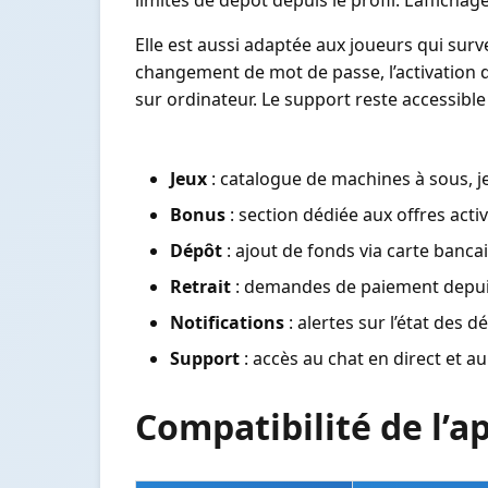
Elle est aussi adaptée aux joueurs qui surv
changement de mot de passe, l’activation d
sur ordinateur. Le support reste accessible 
Jeux
: catalogue de machines à sous, je
Bonus
: section dédiée aux offres act
Dépôt
: ajout de fonds via carte banca
Retrait
: demandes de paiement depuis l
Notifications
: alertes sur l’état des d
Support
: accès au chat en direct et au
Compatibilité de l’a