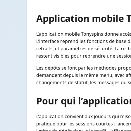
Application mobile 
L’application mobile Tonyspins donne accès 
L’interface reprend les fonctions de base d
retraits, et paramètres de sécurité. La rec
restent visibles pour reprendre une sessio
Les dépôts se font par les méthodes proposé
demandent depuis le même menu, avec affich
changements de statut, les messages du supp
Pour qui l’applicati
L’application convient aux joueurs qui mis
pratique pour les sessions courtes : lancem
limites de dépôt depuis le profil. L’affich